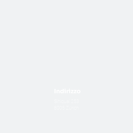
Indirizzo
​Sihlquai 253
8005 Zürich