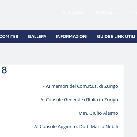
Sihlquai 253 | 8005 Zürich | +41 
 COMITES
GALLERY
INFORMAZIONI
GUIDE E LINK UTILI
18
- Ai membri del Com.It.Es. di Zurigo
- Al Console Generale d’Italia in Zurigo
Min. Giulio Alaimo
- Al Console Aggiunto, Dott. Marco Nobili