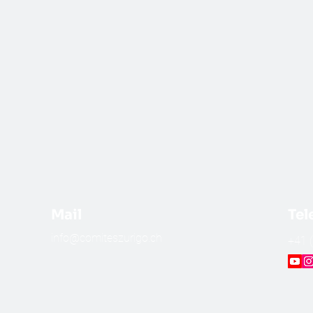
Mail
Tel
info@comiteszurigo.ch
​+41 