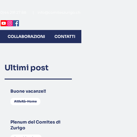
(0)44 291 27 88 |
info@comiteszurigo.ch
COLLABORAZIONI
CONTATTI
Ultimi post
Buone vacanze!!
Attività-Home
Plenum del Comites di
Zurigo