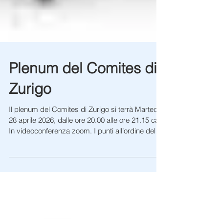
Plenum del Comites di
Zurigo
Il plenum del Comites di Zurigo si terrà Martedì
28 aprile 2026, dalle ore 20.00 alle ore 21.15 ca.
In videoconferenza zoom. I punti all’ordine del
giorno sono i seguenti: · Comunicazioni della
Presidenza; · Approvazione del verbale del
plenum del 02.02.2026; · Parere del Comites
sulla testata “Corriere dell’Italianità; ·