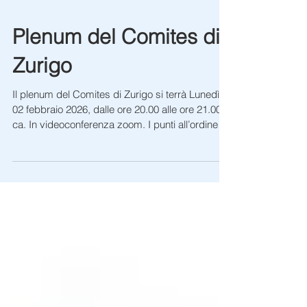
Plenum del Comites di
Zurigo
Il plenum del Comites di Zurigo si terrà Lunedì
02 febbraio 2026, dalle ore 20.00 alle ore 21.00
ca. In videoconferenza zoom. I punti all’ordine
del giorno sono i seguenti: · Comunicazioni della
Presidenza; · Approvazione del verbale del
plenum del 16.12.2025; · Approvazione Bilanci
Consuntivi Capp. 3103 e 3106/2025; Gli
interessati ad assistere alla riunione online sono
pregati di annunciarsi alla segreteria entro le ore