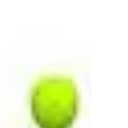
plenum del 28.04.2026; · Approvazione richiesta
di finanziamento integrativo per funzionamento -
Cap. 3103/2026; · Approvazione richiesta di
finanziamento per iniziative speciali a favore
della collettività. Gli interessati ad assiste