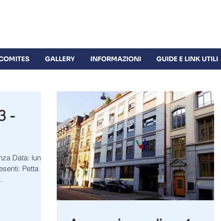
Sihlquai 253 | 8005 Zürich | +41 
 COMITES
GALLERY
INFORMAZIONI
GUIDE E LINK UTILI
3 -
.