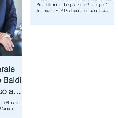
Presenti per le due posizioni Giuseppe Di
Tommaso, FDP Die Liberalen Lucerna e...
rale
o Baldi
co a
tro Plenario
i Console
il Consolato...