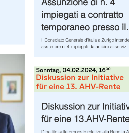
Assunzione di n. 4
impiegati a contratto
temporaneo presso il
Consolato Generale
Il Consolato Generale d’Italia a Zurigo intende
assumere n. 4 impiegati da adibire ai servizi di
d'Italia in Zurigo
Assistente Amministrativo con contratto...
Diskussion zur Initiativ
für eine 13.AHV-Rente
Dibattito sulle proposte relative alla Rendita AV