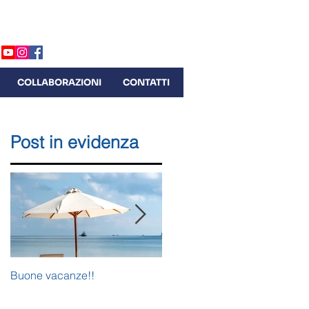
(0)44 291 27 88 |
info@comiteszurigo.ch
COLLABORAZIONI
CONTATTI
Post in evidenza
Buone vacanze!!
Plenum del Comites di Zurigo