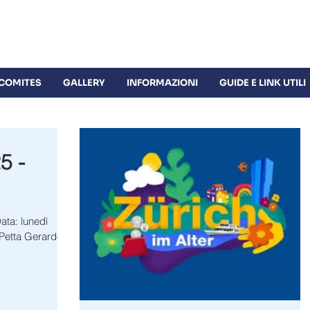
Sihlquai 253 | 8005 Zürich | +41 
 COMITES
GALLERY
INFORMAZIONI
GUIDE E LINK UTILI
5 -