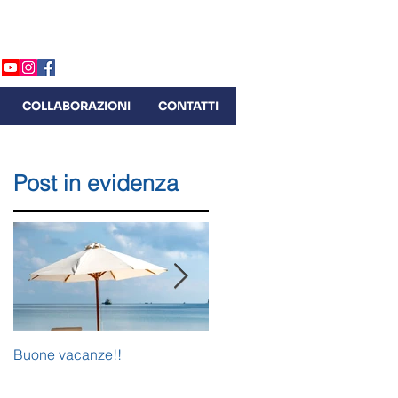
(0)44 291 27 88 |
info@comiteszurigo.ch
COLLABORAZIONI
CONTATTI
Post in evidenza
Buone vacanze!!
Plenum del Comites di Zurigo