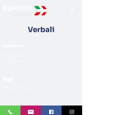
Verbali
Indirizzo
​Sihlquai 253
8005 Zürich
Mail
info@comiteszurigo.ch
Telefono