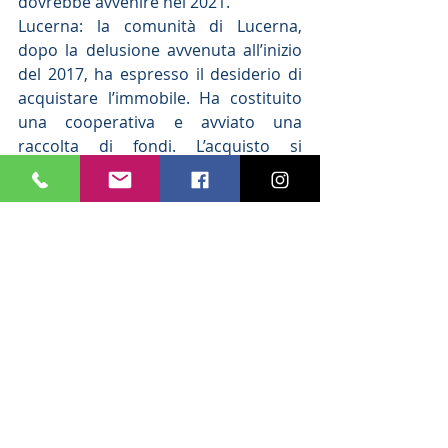
dovrebbe avvenire nel 2021.
Lucerna: la comunità di Lucerna, 
dopo la delusione avvenuta all’inizio 
del 2017, ha espresso il desiderio di 
acquistare l’immobile. Ha costituito 
una cooperativa e avviato una 
raccolta di fondi. L’acquisto si 
sarebbe potuto fare tramite 
trattativa privata sulla base di una 
valutazione ufficiale del MAE.
Calabrese comunica che attraverso la 
raccolta non si è arrivati all’importo 
necessario per l’acquisto, pertanto 
non si potrà procedere né con 
trattativa privata né partecipare 
all’asta pubblica.  La comunità 
auspica che nessuno voglia 
comprare la Casa per poter tornare 
alla trattativa.