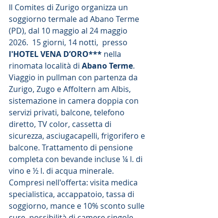
Il Comites di Zurigo organizza un 
soggiorno termale ad Abano Terme 
(PD), dal 10 maggio al 24 maggio 
2026.  15 giorni, 14 notti,  presso 
l'HOTEL VENA D’ORO***
 nella 
rinomata località di 
Abano Terme
.
Viaggio in pullman con partenza da 
Zurigo, Zugo e Affoltern am Albis, 
sistemazione in camera doppia con 
servizi privati, balcone, telefono 
diretto, TV color, cassetta di 
sicurezza, asciugacapelli, frigorifero e 
balcone. Trattamento di pensione 
completa con bevande incluse ¼ l. di 
vino e ½ l. di acqua minerale. 
Compresi nell'offerta: visita medica 
specialistica, accappatoio, tassa di 
soggiorno, mance e 10% sconto sulle 
cure. possibilità di camere singole.