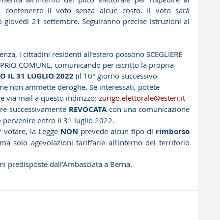
a contenente il voto senza alcun costo. Il voto sarà 
o giovedì 21 settembre. Seguiranno precise istruzioni al 
enza, i cittadini residenti all’estero possono SCEGLIERE 
PRIO COMUNE, comunicando per iscritto la propria 
O IL 31 LUGLIO 2022 
(il 10° giorno successivo 
rmine non ammette deroghe. Se interessati, potete 
re via mail a questo indirizzo: 
zurigo.elettorale@esteri.it
sere successivamente 
REVOCATA
 con una comunicazione 
e pervenire entro il 31 luglio 2022.
er votare, la Legge 
NON
 prevede alcun tipo di 
rimborso
a solo agevolazioni tariffarie all’interno del territorio 
ni predisposte dall’Ambasciata a Berna.  