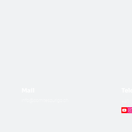
Mail
Tel
info@comiteszurigo.ch
​+41 