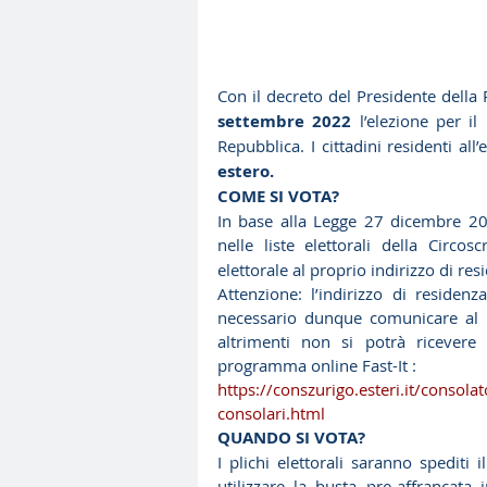
Con il decreto del Presidente della 
settembre 2022
 l’elezione per i
Repubblica. I cittadini residenti al
estero.
COME SI VOTA?
In base alla Legge 27 dicembre 2001, 
nelle liste elettorali della Circos
elettorale al proprio indirizzo di res
Attenzione: l’indirizzo di residen
necessario dunque comunicare al pr
altrimenti non si potrà ricevere il
programma online Fast-It :
https://conszurigo.esteri.it/consolat
consolari.html
QUANDO SI VOTA?
I plichi elettorali saranno spediti 
utilizzare la busta pre-affrancata i