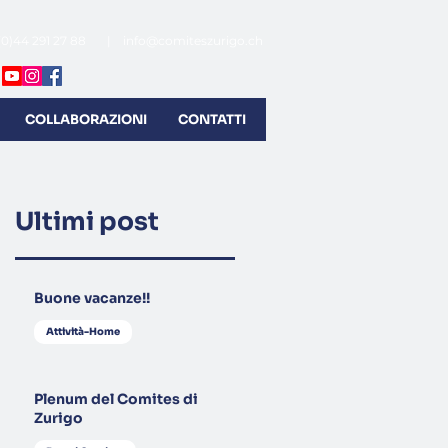
(0)44 291 27 88 |
info@comiteszurigo.ch
COLLABORAZIONI
CONTATTI
Ultimi post
Buone vacanze!!
Attività-Home
Plenum del Comites di
Zurigo