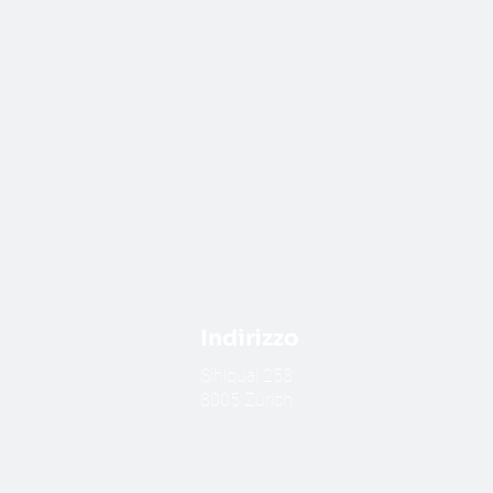
Indirizzo
​Sihlquai 253
8005 Zürich