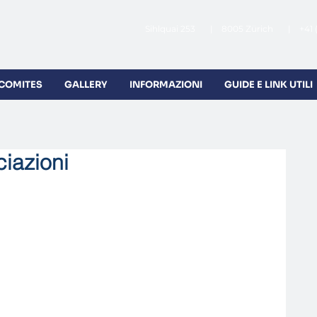
Sihlquai 253 | 8005 Zürich | +41 
 COMITES
GALLERY
INFORMAZIONI
GUIDE E LINK UTILI
ciazioni