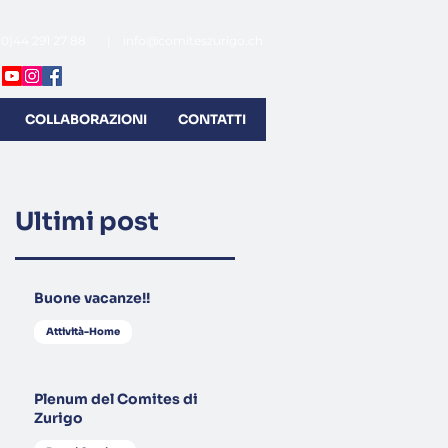
(0)44 291 27 88 |
info@comiteszurigo.ch
COLLABORAZIONI
CONTATTI
Ultimi post
Buone vacanze!!
Attività-Home
Plenum del Comites di
Zurigo