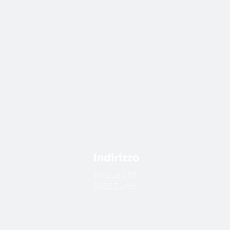
Indirizzo
​Sihlquai 253
8005 Zürich