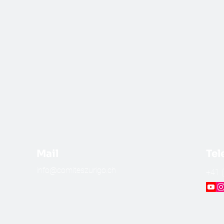
Mail
Tel
info@comiteszurigo.ch
​+41 