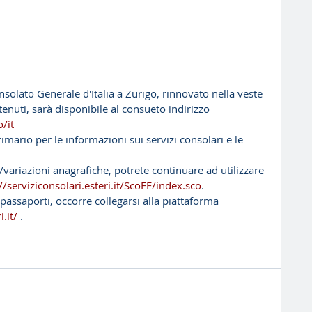
onsolato Generale d'Italia a Zurigo, rinnovato nella veste 
tenuti, sarà disponibile al consueto indirizzo
/it
primario per le informazioni sui servizi consolari e le 
i/variazioni anagrafiche, potrete continuare ad utilizzare 
//serviziconsolari.esteri.it/ScoFE/index.sco
. 
 passaporti, occorre collegarsi alla piattaforma 
.it/
 .