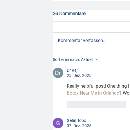
36 Kommentare
Kommentar verfassen...
Sortieren nach:
Aktuell
Dr Raj
25. Dez. 2025
Really helpful post! One thing 
Botox Near Me in Orlando
? Wou
Gefällt mir
Antworten
Getin Topc
07. Dez. 2025