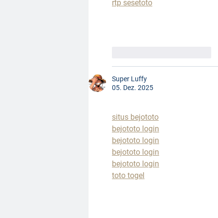
rtp sesetoto
Gefällt mir
Antworten
Super Luffy
05. Dez. 2025
situs bejototo
bejototo login
bejototo login
bejototo login
bejototo login
toto togel