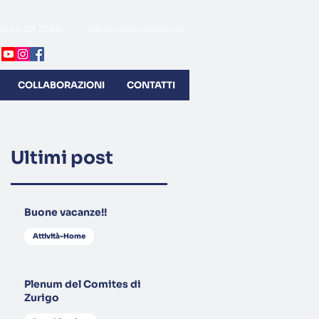
(0)44 291 27 88 |
info@comiteszurigo.ch
COLLABORAZIONI
CONTATTI
Ultimi post
Buone vacanze!!
Attività-Home
Plenum del Comites di
Zurigo