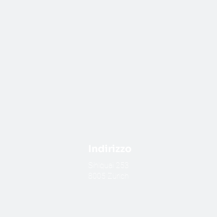
Indirizzo
​Sihlquai 253
8005 Zürich