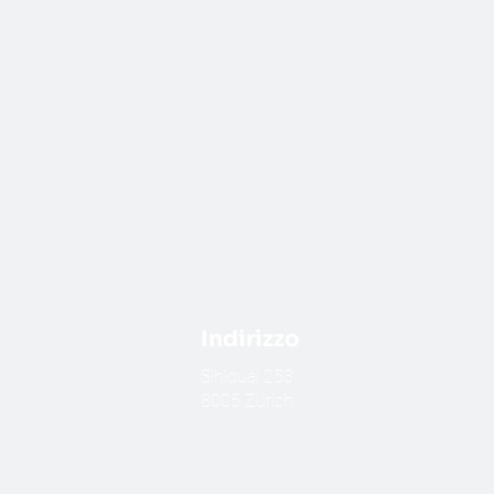
Indirizzo
​Sihlquai 253
8005 Zürich