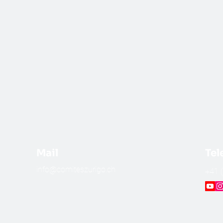
Mail
Tel
info@comiteszurigo.ch
​+41 