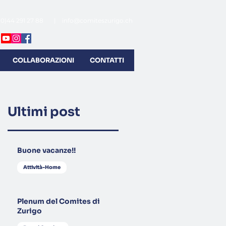
(0)44 291 27 88 |
info@comiteszurigo.ch
COLLABORAZIONI
CONTATTI
Ultimi post
Buone vacanze!!
Attività-Home
Plenum del Comites di
Zurigo