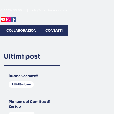
(0)44 291 27 88 |
info@comiteszurigo.ch
COLLABORAZIONI
CONTATTI
Ultimi post
Buone vacanze!!
Attività-Home
Plenum del Comites di
Zurigo