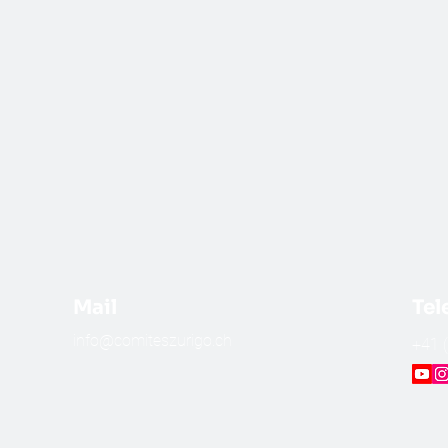
Mail
Tel
info@comiteszurigo.ch
​+41 