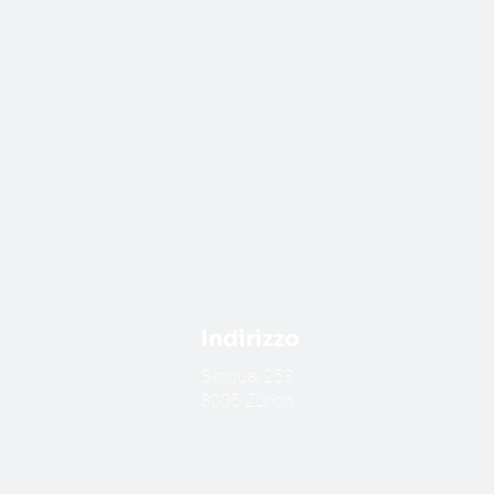
Indirizzo
​Sihlquai 253
8005 Zürich