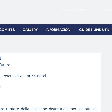
Sihlquai 253 | 8005 Zürich | +41 
 COMITES
GALLERY
INFORMAZIONI
GUIDE E LINK UTILI
a
future.
G, Petersplatz 1, 4054 Basel 
30
ocuratore della divisione distrettuale per la lotta al 